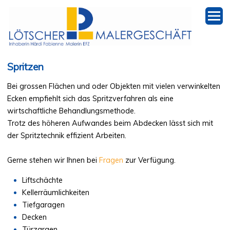
Spritzen
Start
Bei grossen Flächen und oder Objekten mit vielen verwinkelten
Malen
Ecken empfiehlt sich das Spritzverfahren als eine
wirtschaftliche Behandlungsmethode.
Tapezieren
Trotz des höheren Aufwandes beim Abdecken lässt sich mit
der Spritztechnik effizient Arbeiten.
Spritzen
Gerne stehen wir Ihnen bei
Fragen
zur Verfügung.
Lasurtechnik
Liftschächte
Kellerräumlichkeiten
Referenzen
Tiefgaragen
Decken
Über mich
Türzargen